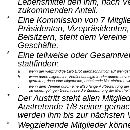
Lebensmittel den ihm, nach Ve
zukommenden Anteil.
Eine Kommission von 7 Mitgli
5.
Präsidenten, Vizepräsidenten,
Beisitzern, steht dem Verein
Geschäfte.
Eine teilweise oder Gesamtver
6.
stattfinden:
a.
wenn der vierpfundige Laib Brot durchschnittlich auf wenig
b.
wenn durch allgemeine Verdienstlosigkeit oder andere unvo
gestalten, dass eine allgemeine, anhaltende Not eintreten w
c.
wenn dem Vereine durch eine allzu lange Aufbewahrung der 
zu einem gültigen Beschlusse die Zustimmung der Mehrheit a
Der Austritt steht allen Mitglied
7.
Austretende 1/8 seiner gemach
werden ihm bis zur nächsten V
Wegziehende Mitglieder könne
8.