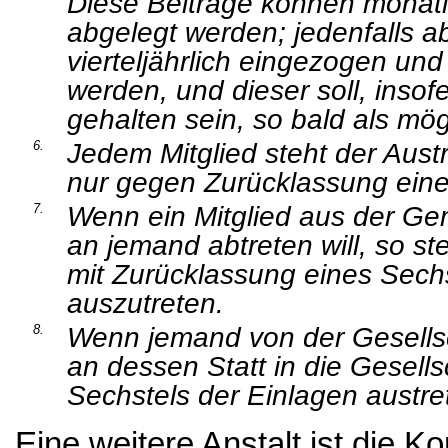
Diese Beiträge können monatlic
abgelegt werden; jedenfalls ab
vierteljährlich eingezogen un
werden, und dieser soll, inso
gehalten sein, so bald als mö
Jedem Mitglied steht der Austri
6.
nur gegen Zurücklassung eine
Wenn ein Mitglied aus der G
7.
an jemand abtreten will, so ste
mit Zurücklassung eines Sech
auszutreten.
Wenn jemand von der Gesellsc
8.
an dessen Statt in die Gesell
Sechstels der Einlagen austre
Eine weitere Anstalt ist die 